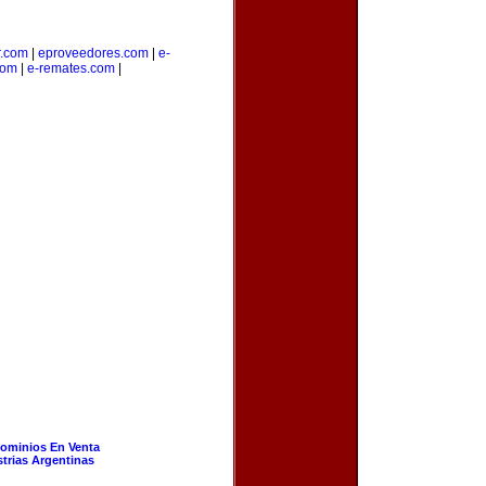
r.com
|
eproveedores.com
|
e-
com
|
e-remates.com
|
ominios En Venta
strias Argentinas