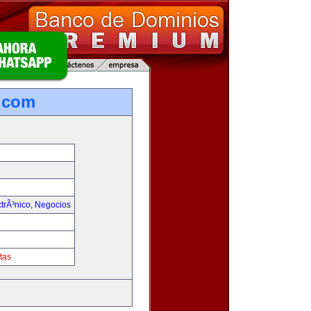
.com
trÃ³nico
,
Negocios
tas