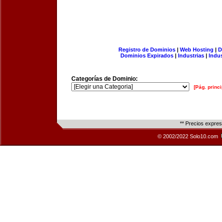
Registro de Dominios
|
Web Hosting
|
D
Dominios Expirados
|
Industrias
|
Indu
Categorías de Dominio:
[Pág. princi
** Precios expre
© 2002/2022 Solo10.com