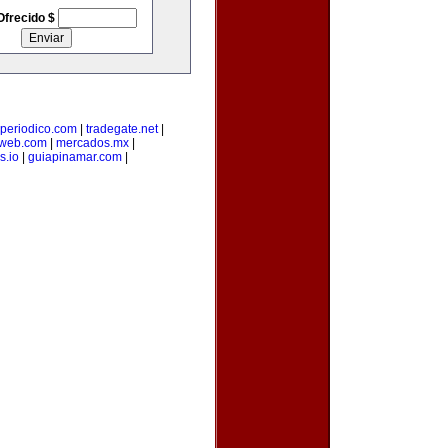
Ofrecido $
-periodico.com
|
tradegate.net
|
web.com
|
mercados.mx
|
s.io
|
guiapinamar.com
|