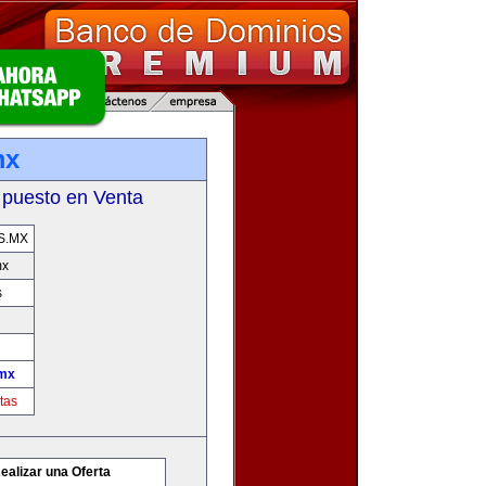
mx
 puesto en Venta
S.MX
mx
s
mx
tas
ealizar una Oferta