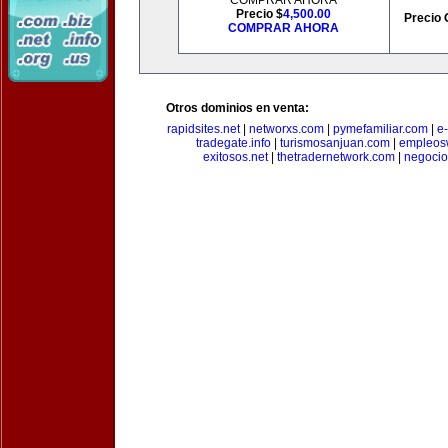
COMPRAR AHORA
Precio $
4,500.00
Precio 
COMPRAR AHORA
Otros dominios en venta:
rapidsites.net
|
networxs.com
|
pymefamiliar.com
|
e
tradegate.info
|
turismosanjuan.com
|
empleos
exitosos.net
|
thetradernetwork.com
|
negocio