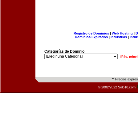
Registro de Dominios
|
Web Hosting
|
D
Dominios Expirados
|
Industrias
|
Indu
Categorías de Dominio:
[Pág. princi
** Precios expre
© 2002/2022 Solo10.com