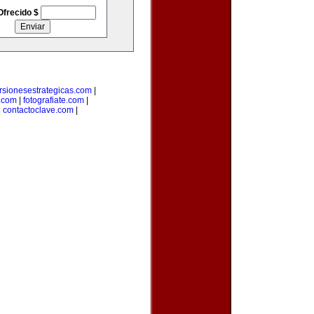
Ofrecido $
rsionesestrategicas.com
|
.com
|
fotografiate.com
|
|
contactoclave.com
|