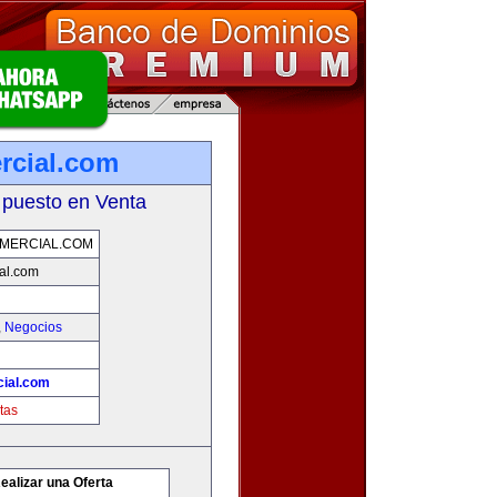
rcial.com
 puesto en Venta
MERCIAL.COM
al.com
,
Negocios
ial.com
tas
ealizar una Oferta