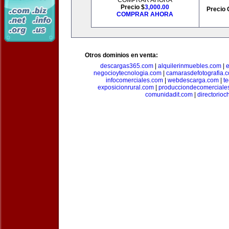
COMPRAR AHORA
Precio $
3,000.00
Precio 
COMPRAR AHORA
Otros dominios en venta:
descargas365.com
|
alquilerinmuebles.com
|
e
negocioytecnologia.com
|
camarasdefotografia.
infocomerciales.com
|
webdescarga.com
|
t
exposicionrural.com
|
producciondecomerciale
comunidadit.com
|
directorioc