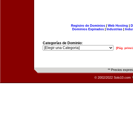
Registro de Dominios
|
Web Hosting
|
D
Dominios Expirados
|
Industrias
|
Indu
Categorías de Dominio:
[Pág. princi
** Precios expre
© 2002/2022 Solo10.com