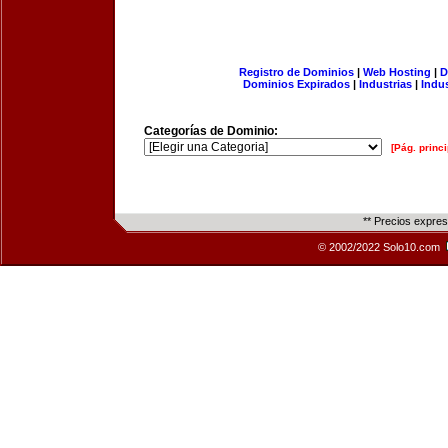
Registro de Dominios
|
Web Hosting
|
D
Dominios Expirados
|
Industrias
|
Indu
Categorías de Dominio:
[Pág. princi
** Precios expre
© 2002/2022 Solo10.com