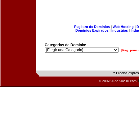
Registro de Dominios
|
Web Hosting
|
D
Dominios Expirados
|
Industrias
|
Indu
Categorías de Dominio:
[Pág. princi
** Precios expre
© 2002/2022 Solo10.com