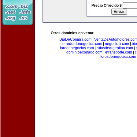
Precio Ofrecido $
Otros dominios en venta:
DiaDeCompra.com
|
VentaDeAutomotores.co
corredordenegocios.com
|
negociofx.com
|
bi
forodenegocios.com
|
rutasdeargentina.com
|
dominioexpirado.com
|
etransporte.com
|
c
forosdenegocios.com