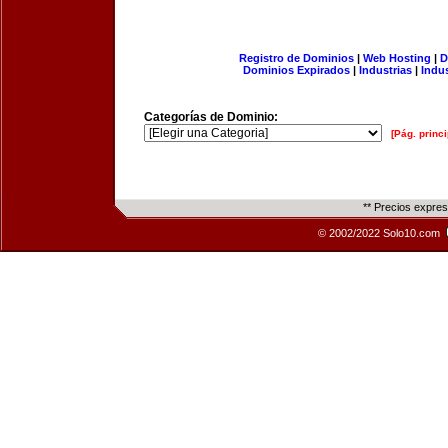
Registro de Dominios
|
Web Hosting
|
D
Dominios Expirados
|
Industrias
|
Indu
Categorías de Dominio:
[Pág. princi
** Precios expre
© 2002/2022 Solo10.com