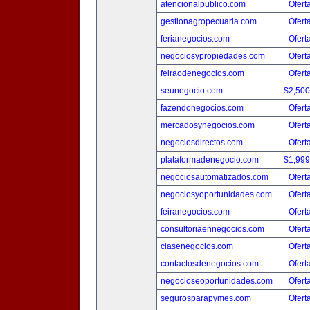
atencionalpublico.com
Ofert
gestionagropecuaria.com
Ofert
ferianegocios.com
Ofert
negociosypropiedades.com
Ofert
feiraodenegocios.com
Ofert
seunegocio.com
$2,50
fazendonegocios.com
Ofert
mercadosynegocios.com
Ofert
negociosdirectos.com
Ofert
plataformadenegocio.com
$1,99
negociosautomatizados.com
Ofert
negociosyoportunidades.com
Ofert
feiranegocios.com
Ofert
consultoriaennegocios.com
Ofert
clasenegocios.com
Ofert
contactosdenegocios.com
Ofert
negocioseoportunidades.com
Ofert
segurosparapymes.com
Ofert