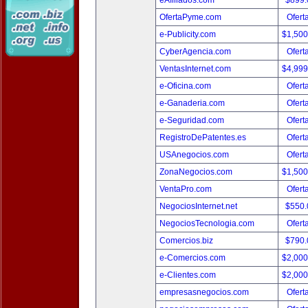
eAfiliados.com
$899
OfertaPyme.com
Ofert
e-Publicity.com
$1,50
CyberAgencia.com
Ofert
VentasInternet.com
$4,99
e-Oficina.com
Ofert
e-Ganaderia.com
Ofert
e-Seguridad.com
Ofert
RegistroDePatentes.es
Ofert
USAnegocios.com
Ofert
ZonaNegocios.com
$1,50
VentaPro.com
Ofert
NegociosInternet.net
$550
NegociosTecnologia.com
Ofert
Comercios.biz
$790
e-Comercios.com
$2,00
e-Clientes.com
$2,00
empresasnegocios.com
Ofert