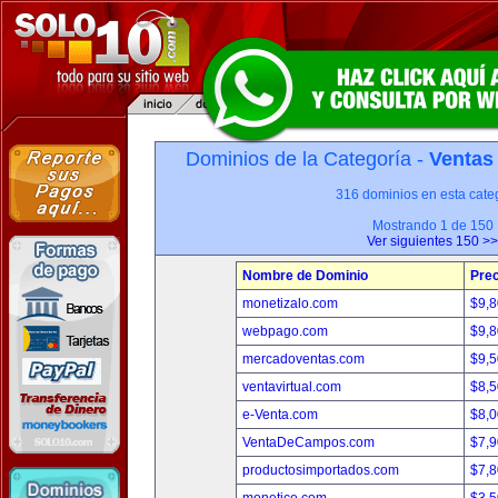
Dominios de la Categoría -
Ventas
316 dominios en esta categ
Mostrando 1 de 150
Ver siguientes 150 >>
Nombre de Dominio
Prec
monetizalo.com
$9,
webpago.com
$9,
mercadoventas.com
$9,
ventavirtual.com
$8,
e-Venta.com
$8,
VentaDeCampos.com
$7,
productosimportados.com
$7,